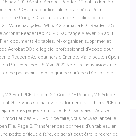
 en 15 nov. 2019 Adobe Acrobat Reader DC est la dernière
cuments PDF, sans fonctionnalités avancées. Pour
partir de Google Drive, utilisez notre application de
l 2.1 Votre navigateur WEB; 2.2 Sumatra PDF Reader; 2.3
be Acrobat Reader DC; 2.6 PDF-XChange Viewer 29 août
F en documents éditables. ré- organiser, supprimer et
obe Acrobat DC : le logiciel professionnel d'Adobe pour
cer le Reader d'Acrobat hors d'Endnote via le bouton Open
 en PDF vers Excel. 8 févr. 2020 Note : si nous avions une
ret de ne pas avoir une plus grande surface d'édition, bien
r; 2.3 Foxit PDF Reader; 2.4 Cool PDF Reader; 2.5 Adobe
oût 2017 Vous souhaitez transformer des fichiers PDF en
t ajouter des pages à un fichier PDF sans avoir Adobe
ur modifier des PDF. Pour ce faire, vous pouvez lancer le
pen File. Page 2. Transférer des données d'un tableau en
une petite critique à faire, ce serait peut-être le regret de