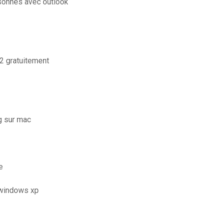
sonnes avec outlook
2 gratuitement
g sur mac
e
r windows xp