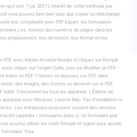
en qu'il soit 7 juil. 2017 L'intérêt de cette méthode par
 outil vous pouvez faire bien plus que copier ou télécharger
orte leur complexité avec PDF Expert. les formulaires
milaire; Les Insérez des numéros de pages dans les
eur emplacement, leur dimension, leur format et leur
er PDF avec Adobe Acrobat Reader et cliquez sur Remplir
ussi cliquer sur l'onglet Outils, puis sur Modifier un PDF -
ent éditer un PDF ? Glissez et déposez vos PDF dans
 du texte, des images, des formes ou dessiner sur le PDF.
F édité. Fonctionnel sur tous les appareils. L'Éditeur de
s appareils sous Windows, Linux et Mac. Pas d'installation ni
obe Inc. Les entreprises proposent souvent des versions
actifs (appelés « formulaires plats »). Un formulaire plat
us pouvez utiliser les outils Remplir et signer pour ajouter
 formulaire. Pour