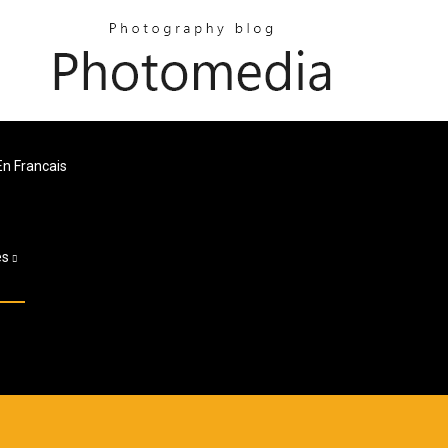
En Francais
es