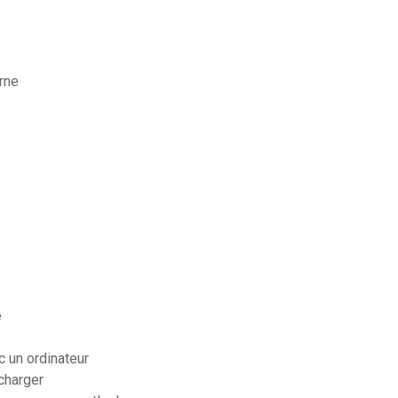
rne
e
 un ordinateur
charger