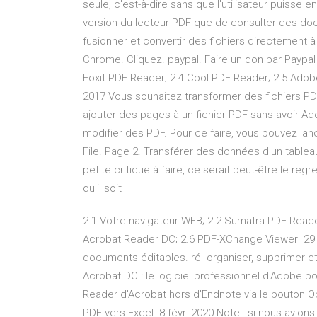
seule, c'est-à-dire sans que l'utilisateur puisse
version du lecteur PDF que de consulter des do
fusionner et convertir des fichiers directement à 
Chrome. Cliquez. paypal. Faire un don par Paypa
Foxit PDF Reader; 2.4 Cool PDF Reader; 2.5 Ado
2017 Vous souhaitez transformer des fichiers PD
ajouter des pages à un fichier PDF sans avoir Ad
modifier des PDF. Pour ce faire, vous pouvez lan
File. Page 2. Transférer des données d'un tableau
petite critique à faire, ce serait peut-être le reg
qu'il soit
2.1 Votre navigateur WEB; 2.2 Sumatra PDF Reade
Acrobat Reader DC; 2.6 PDF-XChange Viewer 29 a
documents éditables. ré- organiser, supprimer e
Acrobat DC : le logiciel professionnel d'Adobe po
Reader d'Acrobat hors d'Endnote via le bouton O
PDF vers Excel. 8 févr. 2020 Note : si nous avions 